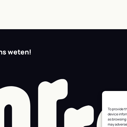
ons weten!
To provide t
device infor
as browsing 
may adversel