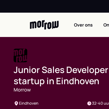
Skip
to
content
Over ons
On
Junior Sales Developer 
startup in Eindhoven
Morrow
Eindhoven
32-40 uu