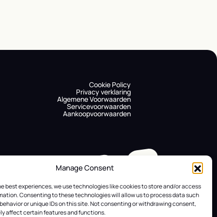
Cookie Policy
Privacy verklaring
Algemene Voorwaarden
Servicevoorwaarden
Aankoopvoorwaarden
Manage Consent
he best experiences, we use technologies like cookies to store and/or access
mation. Consenting to these technologies will allow us to process data such
behavior or unique IDs on this site. Not consenting or withdrawing consent,
y affect certain features and functions.