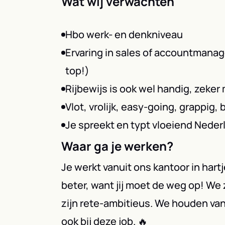
Wat wij verwachten
Hbo werk- en denkniveau
Ervaring in sales of accountmana
top!)
Rijbewijs is ook wel handig, zeke
Vlot, vrolijk, easy-going, grappig,
Je spreekt en typt vloeiend Neder
Waar ga je werken?
Je werkt vanuit ons kantoor in har
beter, want jij moet de weg op! We
zijn rete-ambitieus. We houden van v
ook bij deze job. 🔥