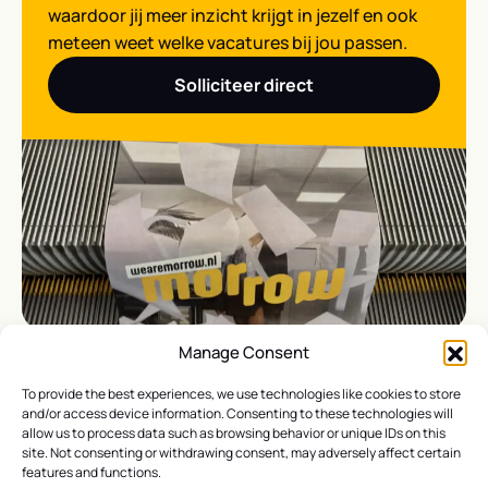
waardoor jij meer inzicht krijgt in jezelf en ook
meteen weet welke vacatures bij jou passen.
Solliciteer direct
Manage Consent
To provide the best experiences, we use technologies like cookies to store
and/or access device information. Consenting to these technologies will
allow us to process data such as browsing behavior or unique IDs on this
Hulp nodig? Laat het ons weten!
site. Not consenting or withdrawing consent, may adversely affect certain
E-mail:
info@wearemorrow.nl
features and functions.
Cookie Policy