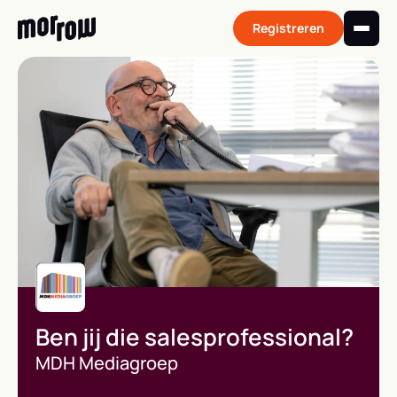
Skip
to
Registreren
content
Ben jij die salesprofessional?
MDH Mediagroep