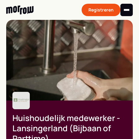
Skip
to
Registreren
content
Huishoudelijk medewerker -
Lansingerland (Bijbaan of
Parttime)