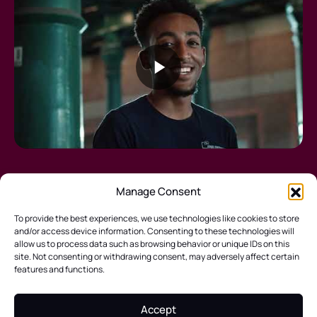
Manage Consent
To provide the best experiences, we use technologies like cookies to store
and/or access device information. Consenting to these technologies will
allow us to process data such as browsing behavior or unique IDs on this
Hulp nodig? Laat het ons weten!
site. Not consenting or withdrawing consent, may adversely affect certain
E-mail:
info@wearemorrow.nl
features and functions.
Cookie Policy
Privacy verklaring
Algemene Voorwaarden
Servicevoorwaarden
Accept
Aankoopvoorwaarden