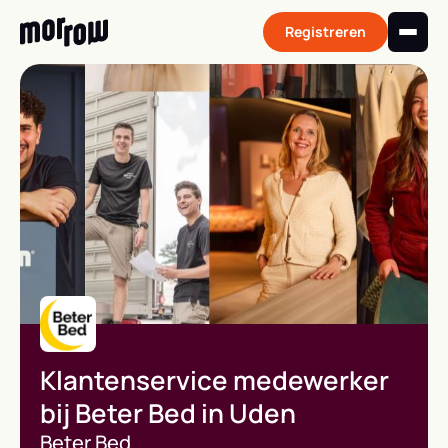
Skip
to
Registreren
content
Klantenservice medewerker
bij Beter Bed in Uden
Beter Bed