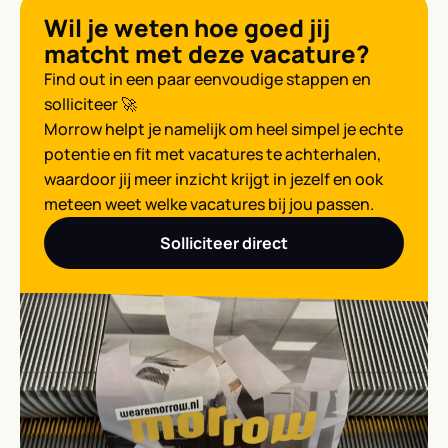
Wil je weten hoe goed jij
matcht met deze vacature?
Find out in een paar eenvoudige stappen en
solliciteer 🚀
Morrow helpt je namelijk om heel simpel je echte
potentie en fit met vacatures te achterhalen,
waardoor jij meer inzicht krijgt in jezelf en ook
meteen weet welke vacatures bij jou passen.
Solliciteer direct