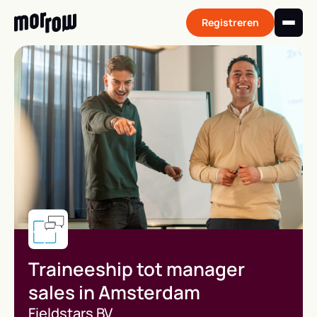
Skip
to
Registreren
content
Traineeship tot manager
sales in Amsterdam
Fieldstars BV