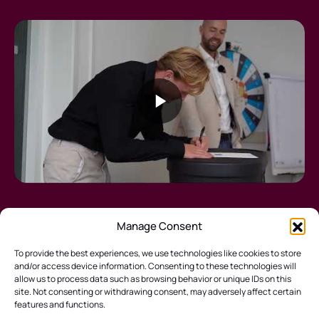
Manage Consent
To provide the best experiences, we use technologies like cookies to store
and/or access device information. Consenting to these technologies will
allow us to process data such as browsing behavior or unique IDs on this
Hulp nodig? Laat het ons weten!
site. Not consenting or withdrawing consent, may adversely affect certain
E-mail:
info@wearemorrow.nl
features and functions.
Cookie Policy